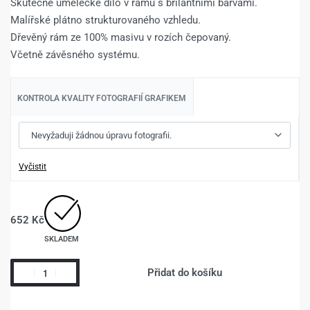
Skutečné umělecké dílo v rámu s brilantními barvami.
Malířské plátno strukturovaného vzhledu.
Dřevěný rám ze 100% masivu v rozích čepovaný.
Včetně závěsného systému.
KONTROLA KVALITY FOTOGRAFIÍ GRAFIKEM
Vyčistit
652
Kč
SKLADEM
Přidat do košíku