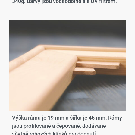
340g. Barvy jsou voděodolné a s UV filtrem.
Výška rámu je 19 mm a šířka je 45 mm. Rámy
jsou profilované a čepované, dodávané
včetně rohových klínků pro dopnutí.