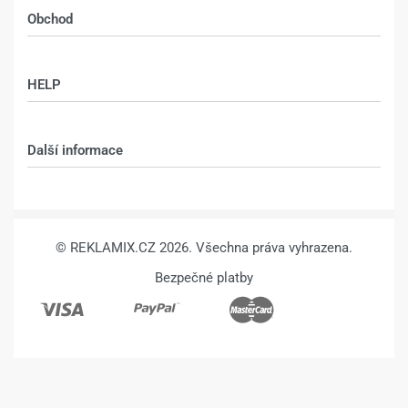
POKRAČUJÍCÍ
ZRCADLENÍM –
Sokolovská 76, Praha 8 - Karlín,
FOTKA –
186 00
1.040
Kč
1.290
Kč
Výběr možností
1.040
Kč
1.290
Kč
Výběr možností
Kalkulace, výroba:
info@reklamix.cz
, +420 604 783 655
Obchod
Shop
HELP
Můj účet – shop
Kontakt
Další informace
Technologie
VŠEOBECNÉ OBCHODNÍ PODMÍNKY