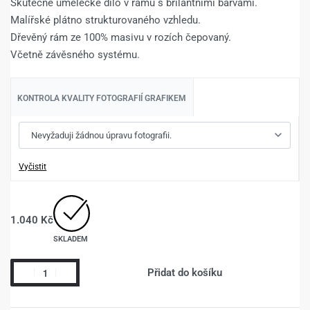
Skutečné umělecké dílo v rámu s brilantními barvami.
Malířské plátno strukturovaného vzhledu.
Dřevěný rám ze 100% masivu v rozích čepovaný.
Včetně závěsného systému.
KONTROLA KVALITY FOTOGRAFIÍ GRAFIKEM
Vyčistit
1.040
Kč
SKLADEM
Přidat do košíku