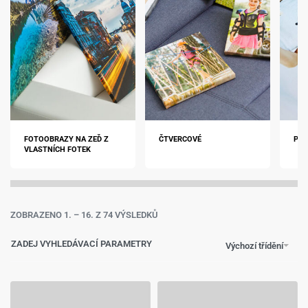
FOTOOBRAZY NA ZEĎ Z
ČTVERCOVÉ
POM
VLASTNÍCH FOTEK
ZOBRAZENO 1. – 16. Z 74 VÝSLEDKŮ
ZADEJ VYHLEDÁVACÍ PARAMETRY
Výchozí třídění