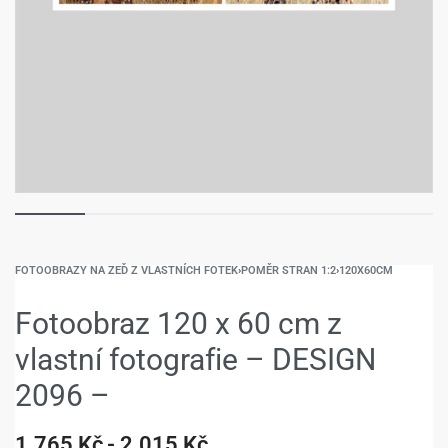
FOTOOBRAZY NA ZEĎ Z VLASTNÍCH FOTEK
›
POMĚR STRAN 1:2
›
120X60CM
Fotoobraz 120 x 60 cm z
vlastní fotografie – DESIGN
2096 –
1.765
Kč
2.015
Kč