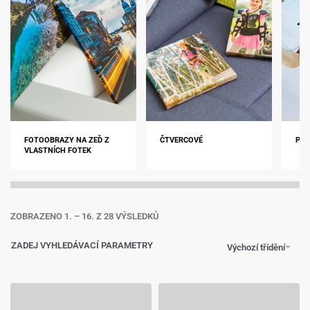
FOTOOBRAZY NA ZEĎ Z
ČTVERCOVÉ
POM
VLASTNÍCH FOTEK
ZOBRAZENO 1. – 16. Z 28 VÝSLEDKŮ
ZADEJ VYHLEDÁVACÍ PARAMETRY
Výchozí třídění