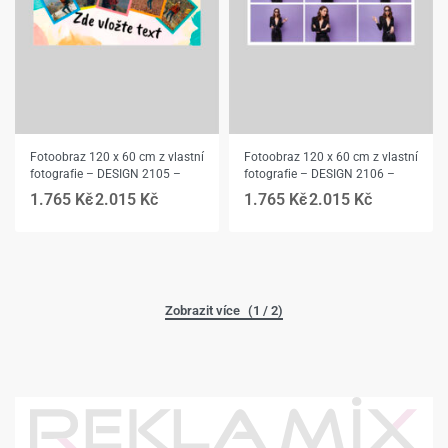
Fotoobraz 120 x 60 cm z vlastní
Fotoobraz 120 x 60 cm z vlastní
fotografie – DESIGN 2105 –
fotografie – DESIGN 2106 –
1.765
Kč
2.015
Kč
1.765
Kč
2.015
Kč
(1 / 2)