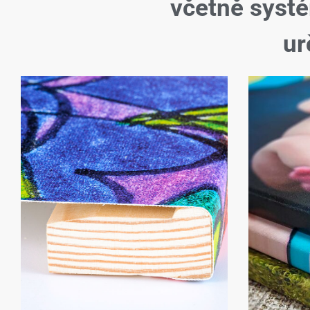
včetně syst
ur