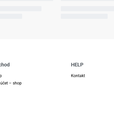
chod
HELP
p
Kontakt
 účet – shop