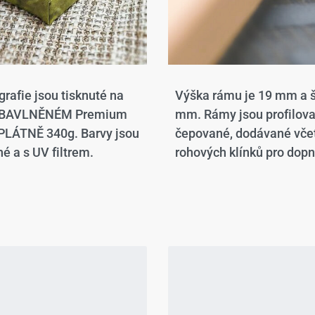
grafie jsou tisknuté na
Výška rámu je 19 mm a š
 BAVLNĚNÉM Premium
mm. Rámy jsou profilov
LÁTNĚ 340g. Barvy jsou
čepované, dodávané vče
é a s UV filtrem.
rohových klínků pro dopn