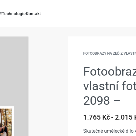
E
Technologie
Kontakt
FOTOOBRAZY NA ZEĎ Z VLAST
Fotoobraz
vlastní f
2098 –
1.765
Kč
2.015
Skutečné umělecké dílo v