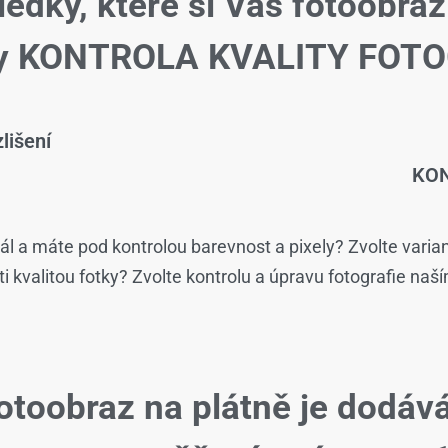
ledky, které si Váš fotoobraz
žby KONTROLA KVALITY FOTO
lišení
KON
ál a máte pod kontrolou barevnost a pixely? Zvolte varia
isti kvalitou fotky? Zvolte kontrolu a úpravu fotografie naš
otoobraz na plátně je dodáv