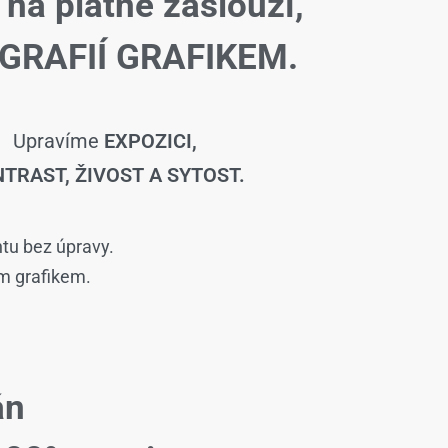
 na plátně zaslouží,
GRAFIÍ GRAFIKEM.
Upravíme
EXPOZICI,
TRAST, ŽIVOST A SYTOST.
ntu bez úpravy.
ím grafikem.
án