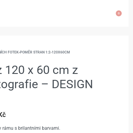
0
NÍCH FOTEK
›
POMĚR STRAN 1:2
›
120X60CM
 120 x 60 cm z
otografie – DESIGN
Kč
 rámu s brilantními barvami.