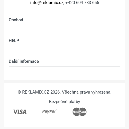
Fotoobraz 20 x 20 cm z vlastní
Fotoobraz 20 x 20 cm z vlastní
fotografie – DESIGN 231 –
fotografie – DESIGN 240 –
330
Kč
580
Kč
330
Kč
580
Kč