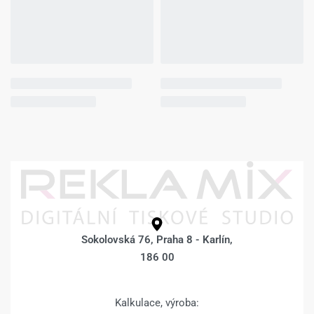
2.853
Kč
3.103
Kč
2.853
Kč
3.103
Kč
Související produkty
Fotoobraz 20 x 20 cm z vlastní
Fotoobraz 20 x 20 cm z vlastní
fotografie – DESIGN 233 –
fotografie – DESIGN 202
330
Kč
580
Kč
330
Kč
580
Kč