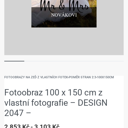
FOTOOBRAZY NA ZEĎ Z VLASTNÍCH FOTEK
›
POMĚR STRAN 2:3
›
100X150CM
Fotoobraz 100 x 150 cm z
vlastní fotografie – DESIGN
2047 –
2.853
Kč
3.103
Kč