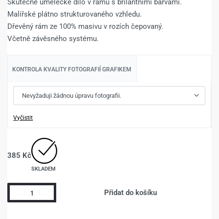
Skutečné umělecké dílo v rámu s brilantními barvami.
Malířské plátno strukturovaného vzhledu.
Dřevěný rám ze 100% masivu v rozích čepovaný.
Včetně závěsného systému.
KONTROLA KVALITY FOTOGRAFIÍ GRAFIKEM
Vyčistit
385
Kč
SKLADEM
Přidat do košíku