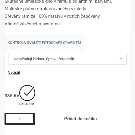
Skutečné umělecké dílo v rámu s brilantními barvami.
Malířské plátno strukturovaného vzhledu.
Dřevěný rám ze 100% masivu v rozích čepovaný.
Včetně závěsného systému.
KONTROLA KVALITY FOTOGRAFIÍ GRAFIKEM
Vyčistit
385
Kč
SKLADEM
Přidat do košíku