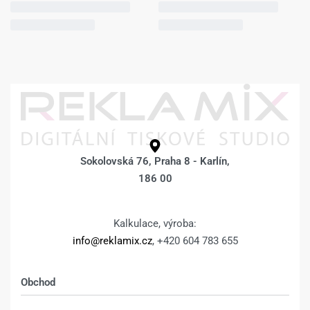
Fotoobraz 20 x 30
Fotoobraz 20 x 30
cm z vlastní
cm z vlastní
fotografie – BOKY
fotografie –
ZRCADLENÍM –
DESIGN 299 –
385
Kč
635
Kč
385
Kč
635
Kč
Výběr možností
Výběr možností
Fotoobraz 20 x 30
Fotoobraz 20 x 30
cm z vlastní
cm z vlastní
fotografie –
fotografie – BOKY
DESIGN 291 –
POKRAČUJÍCÍ
Sokolovská 76, Praha 8 - Karlín,
FOTKA –