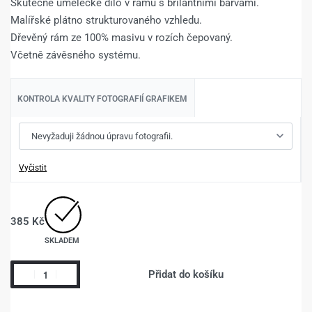
Skutečné umělecké dílo v rámu s brilantními barvami.
Malířské plátno strukturovaného vzhledu.
Dřevěný rám ze 100% masivu v rozích čepovaný.
Včetně závěsného systému.
KONTROLA KVALITY FOTOGRAFIÍ GRAFIKEM
Vyčistit
385
Kč
SKLADEM
Přidat do košíku