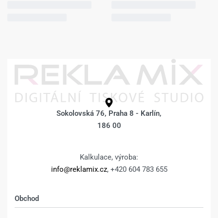
Fotoobraz 30 x 45
Fotoobraz 30 x 45
cm z vlastní
cm z vlastní
fotografie –
fotografie – BOKY
DESIGN 518 –
POKRAČUJÍCÍ
FOTKA –
778
Kč
1.028
Kč
Výběr možností
778
Kč
1.028
Kč
Výběr možností
Fotoobraz 30 x 45
Fotoobraz 30 x 45
cm z vlastní
cm z vlastní
fotografie –
fotografie – BOKY
DESIGN 526 –
ZRCADLENÍM –
Sokolovská 76, Praha 8 - Karlín,