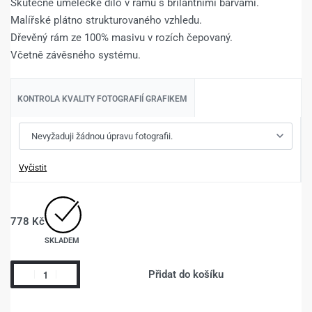
Skutečné umělecké dílo v rámu s brilantními barvami.
Malířské plátno strukturovaného vzhledu.
Dřevěný rám ze 100% masivu v rozích čepovaný.
Včetně závěsného systému.
KONTROLA KVALITY FOTOGRAFIÍ GRAFIKEM
Vyčistit
778
Kč
SKLADEM
Přidat do košíku