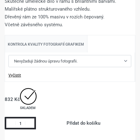
Skutečné umělecké dílo v rámu s brilantními barvami.
Malířské plátno strukturovaného vzhledu.
Dřevěný rám ze 100% masivu v rozích čepovaný.
Včetně závěsného systému.
KONTROLA KVALITY FOTOGRAFIÍ GRAFIKEM
Vyčistit
832
Kč
SKLADEM
Přidat do košíku