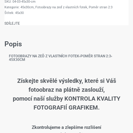
04-03-45x30-cm
Kategorie:
45x30cm
,
Fotoobrazy na zeď z vlastních fotek
,
Poměr stran 2:3
Štítek:
45x30
SDÍLEJTE
Popis
FOTOOBRAZY NA ZEĎ Z VLASTNÍCH FOTEK
›
POMĚR STRAN 2:3
›
45X30CM
Získejte skvělé výsledky, které si Váš
fotoobraz na plátně zaslouží,
pomocí naší služby KONTROLA KVALITY
FOTOGRAFIÍ GRAFIKEM.
Zkontrolujeme a zlepšíme rozlišení