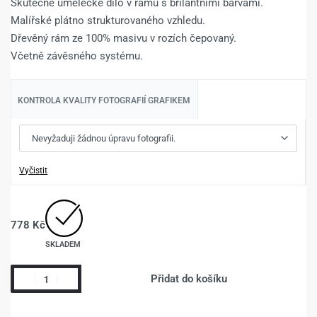
Skutečné umělecké dílo v rámu s brilantními barvami.
Malířské plátno strukturovaného vzhledu.
Dřevěný rám ze 100% masivu v rozích čepovaný.
Včetně závěsného systému.
KONTROLA KVALITY FOTOGRAFIÍ GRAFIKEM
Vyčistit
778
Kč
SKLADEM
Přidat do košíku