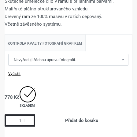
Skutečné umělecké dílo v rámu s brilantními barvami.
Malířské plátno strukturovaného vzhledu.
Dřevěný rám ze 100% masivu v rozích čepovaný.
Včetně závěsného systému.
KONTROLA KVALITY FOTOGRAFIÍ GRAFIKEM
Vyčistit
778
Kč
SKLADEM
Přidat do košíku