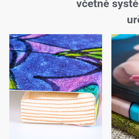
včetně syst
ur