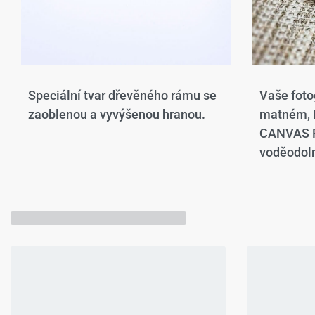
Speciální tvar dřevěného rámu se
Vaše foto
zaoblenou a vyvýšenou hranou.​
matném,
CANVAS P
voděodoln