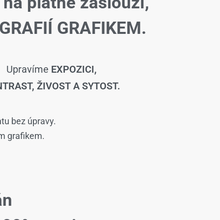
 na plátně zaslouží,
GRAFIÍ GRAFIKEM.
Upravíme
EXPOZICI,
TRAST, ŽIVOST A SYTOST.
ntu bez úpravy.
ím grafikem.
án