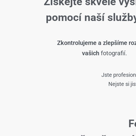
Získejte skvělé výs
pomocí naší slu
Zkontrolujeme a zlepšíme roz
vašich
fotografií.
Jste profesion
Nejste si j
F