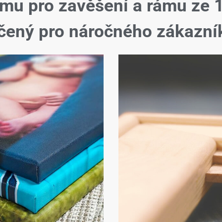
ému pro zavěšení a rámu ze 
čený pro náročného zákazní