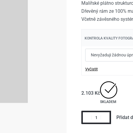
Malířské plátno struktu
2.103
Kč
2.353
Kč
Dřevěný rám ze 100% ma
Včetně závěsného systé
KONTROLA KVALITY FOTOGRA
Vyčistit
2.103
Kč
SKLADEM
Přidat 