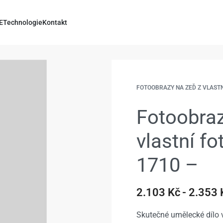
E
Technologie
Kontakt
FOTOOBRAZY NA ZEĎ Z VLAST
Fotoobraz
vlastní f
1710 –
2.103
Kč
2.353
Skutečné umělecké dílo v