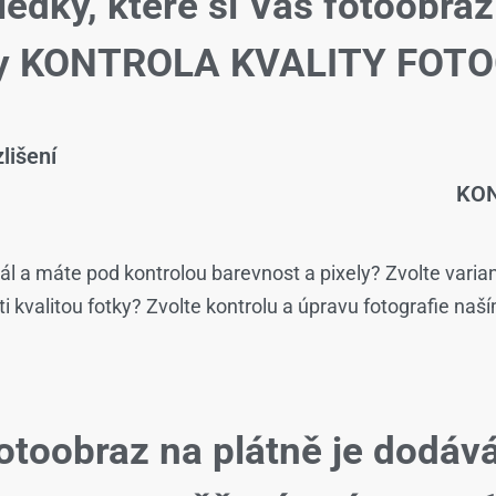
ledky, které si Váš fotoobraz
žby KONTROLA KVALITY FOTO
lišení
KON
ál a máte pod kontrolou barevnost a pixely? Zvolte varia
isti kvalitou fotky? Zvolte kontrolu a úpravu fotografie naš
otoobraz na plátně je dodáv