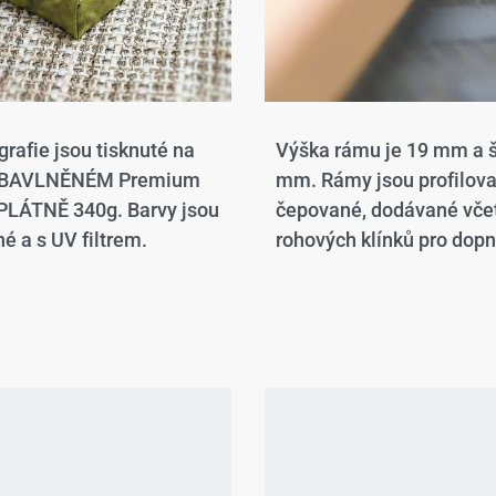
grafie jsou tisknuté na
Výška rámu je 19 mm a š
 BAVLNĚNÉM Premium
mm. Rámy jsou profilov
LÁTNĚ 340g. Barvy jsou
čepované, dodávané vče
é a s UV filtrem.
rohových klínků pro dopn