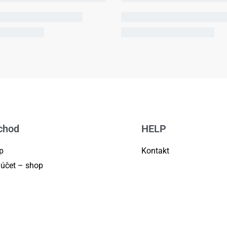
chod
HELP
p
Kontakt
 účet – shop