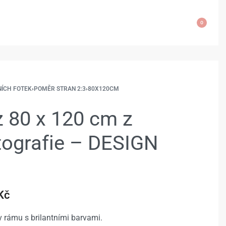
0
NÍCH FOTEK
›
POMĚR STRAN 2:3
›
80X120CM
 80 x 120 cm z
otografie – DESIGN
Kč
 rámu s brilantními barvami.