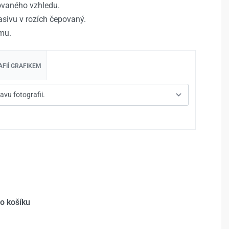
rovaného vzhledu.
sivu v rozích čepovaný.
mu.
FIÍ GRAFIKEM
do košíku