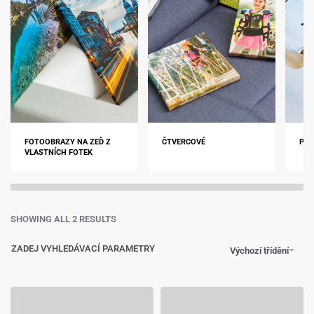
FOTOOBRAZY NA ZEĎ Z
ČTVERCOVÉ
POM
VLASTNÍCH FOTEK
SHOWING ALL 2 RESULTS
ZADEJ VYHLEDÁVACÍ PARAMETRY
Výchozí třídění