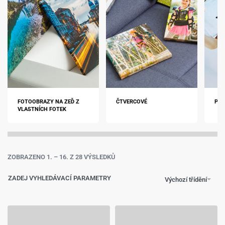
FOTOOBRAZY NA ZEĎ Z
ČTVERCOVÉ
POM
VLASTNÍCH FOTEK
ZOBRAZENO 1. – 16. Z 28 VÝSLEDKŮ
ZADEJ VYHLEDÁVACÍ PARAMETRY
Výchozí třídění