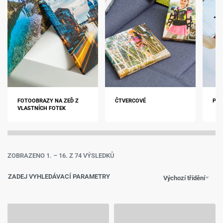
FOTOOBRAZY NA ZEĎ Z
ČTVERCOVÉ
POM
VLASTNÍCH FOTEK
ZOBRAZENO 1. – 16. Z 74 VÝSLEDKŮ
ZADEJ VYHLEDÁVACÍ PARAMETRY
Výchozí třídění