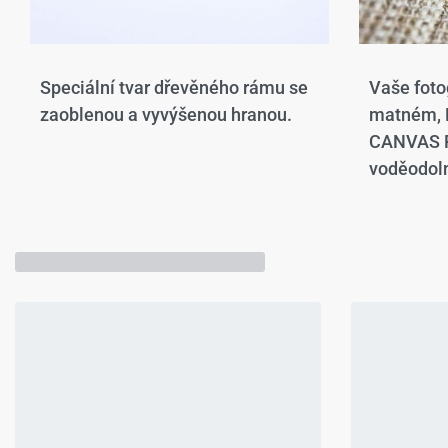
Speciální tvar dřevěného rámu se
Vaše foto
zaoblenou a vyvýšenou hranou.​
matném,
CANVAS P
voděodoln