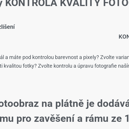
žby KONTROLA KVALITY FOTO
lišení
KON
ál a máte pod kontrolou barevnost a pixely? Zvolte varia
isti kvalitou fotky? Zvolte kontrolu a úpravu fotografie naš
otoobraz na plátně je dodáv
ému pro zavěšení a rámu ze 