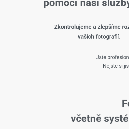
pomocí naší slu
Zkontrolujeme a zlepšíme roz
vašich
fotografií.
Jste profesion
Nejste si j
F
včetně syst