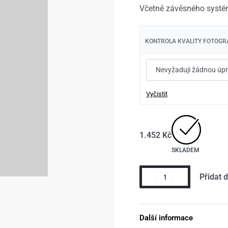
1.452
1.452
Kč
Kč
1.702
1.702
Kč
Kč
Včetně závěsného systé
KONTROLA KVALITY FOTOGRA
Vyčistit
1.452
Kč
SKLADEM
Přidat 
Další informace