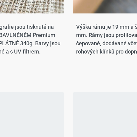
grafie jsou tisknuté na
Výška rámu je 19 mm a š
 BAVLNĚNÉM Premium
mm. Rámy jsou profilov
LÁTNĚ 340g. Barvy jsou
čepované, dodávané vče
é a s UV filtrem.
rohových klínků pro dopn