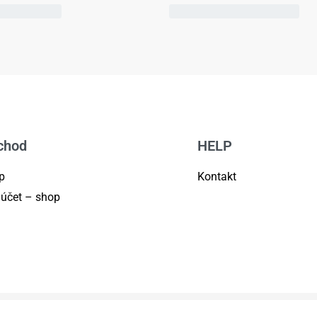
chod
HELP
p
Kontakt
 účet – shop