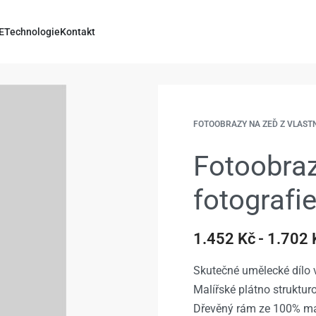
E
Technologie
Kontakt
FOTOOBRAZY NA ZEĎ Z VLAST
Fotoobraz
fotografi
1.452
Kč
1.702
Skutečné umělecké dílo v
Malířské plátno struktu
Dřevěný rám ze 100% ma