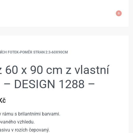
0
NÍCH FOTEK
›
POMĚR STRAN 2:3
›
60X90CM
 60 x 90 cm z vlastní
e – DESIGN 1288 –
Kč
 rámu s brilantními barvami.
rovaného vzhledu.
sivu v rozích čepovaný.