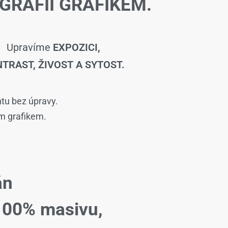
GRAFIÍ GRAFIKEM.
Upravíme
EXPOZICI,
TRAST, ŽIVOST A SYTOST.
ntu bez úpravy.
ím grafikem.
án
100% masivu,