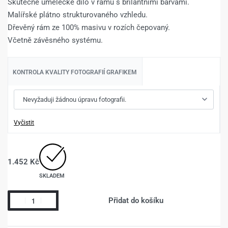
Skutečné umělecké dílo v rámu s brilantními barvami.
Malířské plátno strukturovaného vzhledu.
Dřevěný rám ze 100% masivu v rozích čepovaný.
Včetně závěsného systému.
KONTROLA KVALITY FOTOGRAFIÍ GRAFIKEM
Vyčistit
1.452
Kč
SKLADEM
Přidat do košíku