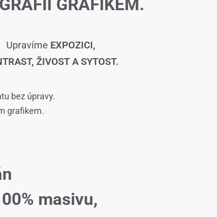
GRAFIÍ GRAFIKEM.
Upravíme
EXPOZICI,
TRAST, ŽIVOST A SYTOST.
ntu bez úpravy.
ím grafikem.
án
100% masivu,