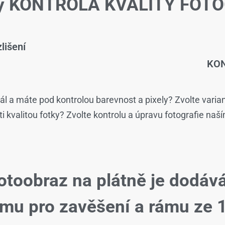
žby KONTROLA KVALITY FOTO
lišení
KON
ál a máte pod kontrolou barevnost a pixely? Zvolte varia
isti kvalitou fotky? Zvolte kontrolu a úpravu fotografie naš
otoobraz na plátně je dodáv
ému pro zavěšení a rámu ze 