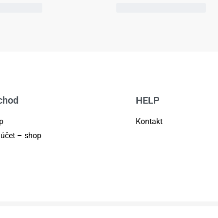
chod
HELP
p
Kontakt
 účet – shop