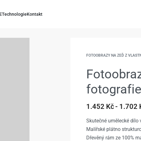
E
Technologie
Kontakt
FOTOOBRAZY NA ZEĎ Z VLAST
Fotoobraz
fotografi
1.452
Kč
1.702
Skutečné umělecké dílo v
Malířské plátno struktu
Dřevěný rám ze 100% ma