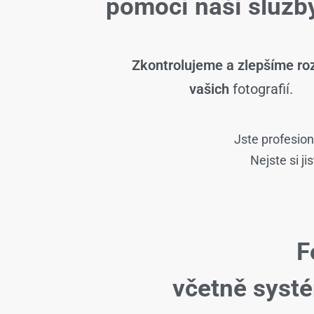
pomocí naší slu
Zkontrolujeme a zlepšíme roz
vašich
fotografií.
Jste profesion
Nejste si j
F
včetně syst