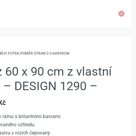
0
NÍCH FOTEK
›
POMĚR STRAN 2:3
›
60X90CM
 60 x 90 cm z vlastní
e – DESIGN 1290 –
Kč
 rámu s brilantními barvami.
rovaného vzhledu.
sivu v rozích čepovaný.