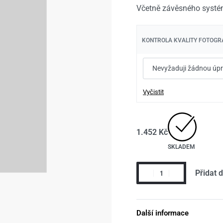
1.452
1.452
Kč
Kč
1.702
1.702
Kč
Kč
Včetně závěsného systé
KONTROLA KVALITY FOTOGRA
Vyčistit
1.452
Kč
SKLADEM
Přidat 
Další informace