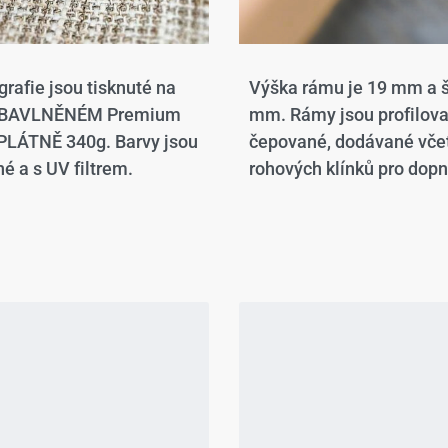
grafie jsou tisknuté na
Výška rámu je 19 mm a š
 BAVLNĚNÉM Premium
mm. Rámy jsou profilov
LÁTNĚ 340g. Barvy jsou
čepované, dodávané vče
é a s UV filtrem.
rohových klínků pro dopn