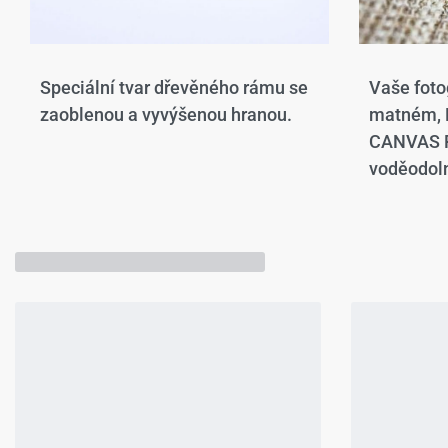
Speciální tvar dřevěného rámu se
Vaše foto
zaoblenou a vyvýšenou hranou.​
matném,
CANVAS P
voděodoln